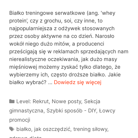
Białko treningowe serwatkowe (ang. 'whey
protein’, czy z grochu, soi, czy inne, to
najpopularniejsza z odżywek stosowanych
przez osoby aktywne na co dzień. Narosło
wokół niego dużo mitów, a producenci
prześcigają się w reklamach sprzedających nam
nierealistyczne oczekiwania, jak dużo masy
mięśniowej możemy zyskać tylko dlatego, że
wybierzemy ich, często droższe białko. Jakie
białko wybrać? …
Dowiedz się więcej
Kategorie
Level: Rekrut
,
Nowe posty
,
Sekcja
gimnastyczna
,
Szybki sposób - DIY
,
Łowcy
promocji
Tagi
białko
,
jak oszczędzić
,
trening siłowy
,