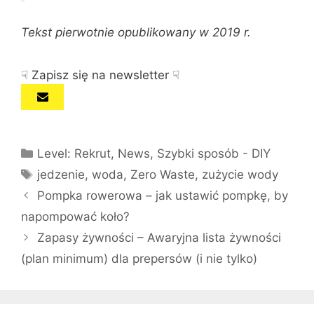
Tekst pierwotnie opublikowany w 2019 r.
☟ Zapisz się na newsletter ☟
Kategorie
Level: Rekrut
,
News
,
Szybki sposób - DIY
Tagi
jedzenie
,
woda
,
Zero Waste
,
zużycie wody
Pompka rowerowa – jak ustawić pompkę, by
napompować koło?
Zapasy żywności – Awaryjna lista żywności
(plan minimum) dla prepersów (i nie tylko)