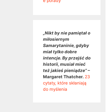
e porady
„Nikt by nie pamiętał o
miłosiernym
Samarytaninie, gdyby
miał tylko dobre
intencje. By przejść do
historii, musiał mieć
też jakieś pieniądze”
–
Margaret Thatcher.
23
cytaty, które skłaniają
do myślenia