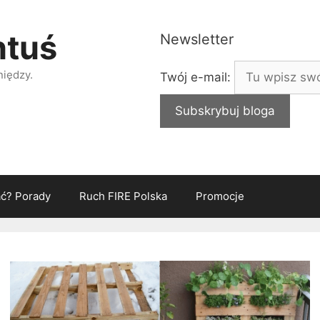
ntuś
Newsletter
niędzy.
Twój e-mail:
ać? Porady
Ruch FIRE Polska
Promocje