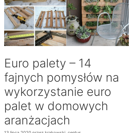
Euro palety – 14
fajnych pomysłów na
wykorzystanie euro
palet w domowych
aranżacjach
13 lipca 2020
przez
krakowski_centus