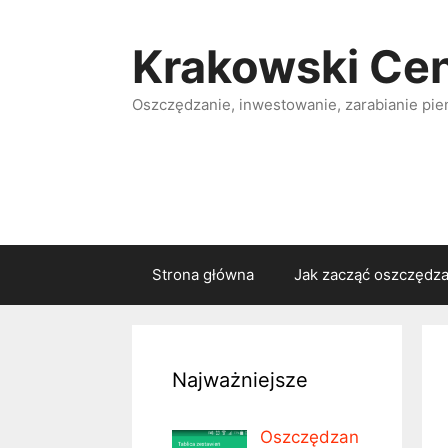
Przejdź
do
Krakowski Ce
treści
Oszczędzanie, inwestowanie, zarabianie pie
Strona główna
Jak zacząć oszczędz
Najważniejsze
Oszczędzan