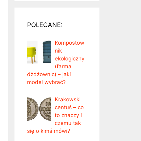
POLECANE:
Kompostow
nik
ekologiczny
(farma
dżdżownic) – jaki
model wybrać?
Krakowski
centuś – co
to znaczy i
czemu tak
się o kimś mówi?