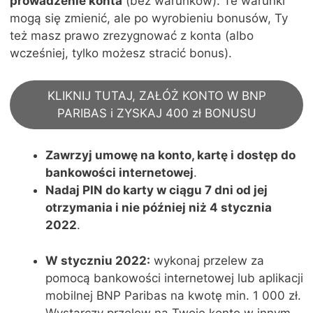
prowadzenie konta
(bez warunków). Te warunki
mogą się zmienić, ale po wyrobieniu bonusów, Ty
też masz prawo zrezygnować z konta (albo
wcześniej, tylko możesz stracić bonus).
KLIKNIJ TUTAJ, ZAŁÓŻ KONTO W BNP
PARIBAS i ZYSKAJ 400 zł BONUSU
Zawrzyj umowę na konto, kartę i dostęp do
bankowości internetowej
.
Nadaj PIN do karty w ciągu 7 dni od jej
otrzymania i nie później niż 4 stycznia
2022
.
W styczniu 2022:
wykonaj przelew
za
pomocą bankowości internetowej lub aplikacji
mobilnej BNP Paribas
na kwotę min. 1 000 zł.
Wystarczy przelew na Twoje konto w innym