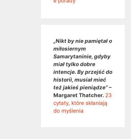
e porady
„Nikt by nie pamiętał o
miłosiernym
Samarytaninie, gdyby
miał tylko dobre
intencje. By przejść do
historii, musiał mieć
też jakieś pieniądze”
–
Margaret Thatcher.
23
cytaty, które skłaniają
do myślenia