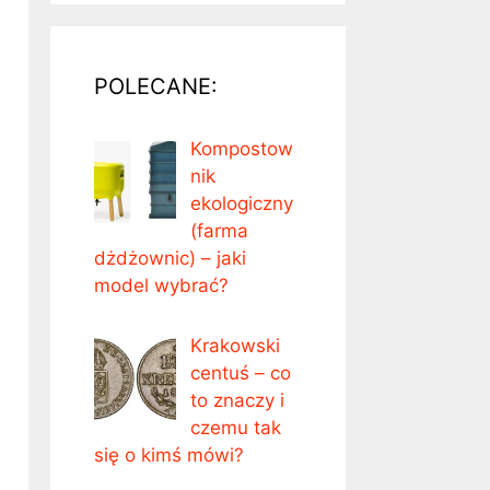
POLECANE:
Kompostow
nik
ekologiczny
(farma
dżdżownic) – jaki
model wybrać?
Krakowski
centuś – co
to znaczy i
czemu tak
się o kimś mówi?