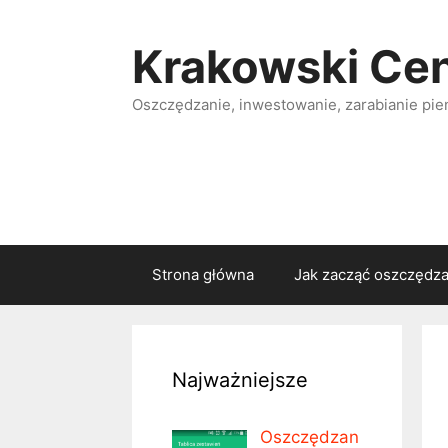
Przejdź
do
Krakowski Ce
treści
Oszczędzanie, inwestowanie, zarabianie pie
Strona główna
Jak zacząć oszczędz
Najważniejsze
Oszczędzan