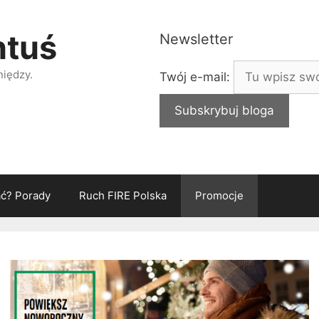
ntuś
Newsletter
niędzy.
Twój e-mail:
ać? Porady
Ruch FIRE Polska
Promocje