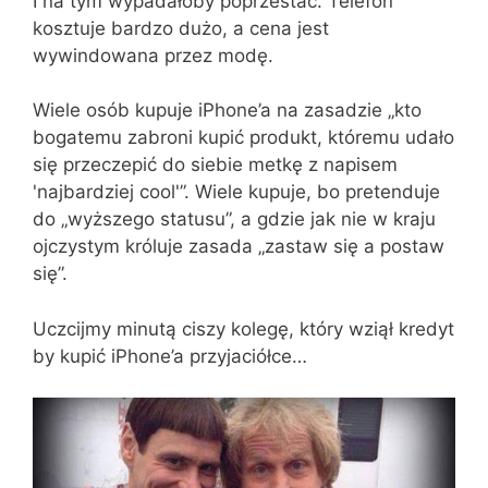
I na tym wypadałoby poprzestać. Telefon
kosztuje bardzo dużo, a cena jest
wywindowana przez modę.
Wiele osób kupuje iPhone’a na zasadzie „kto
bogatemu zabroni kupić produkt, któremu udało
się przeczepić do siebie metkę z napisem
'najbardziej cool'”. Wiele kupuje, bo pretenduje
do „wyższego statusu”, a gdzie jak nie w kraju
ojczystym króluje zasada „zastaw się a postaw
się”.
Uczcijmy minutą ciszy kolegę, który wziął kredyt
by kupić iPhone’a przyjaciółce…