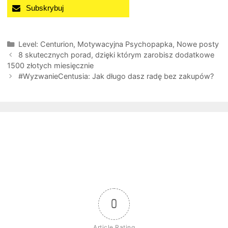
Subskrybuj
Kategorie
Level: Centurion
,
Motywacyjna Psychopapka
,
Nowe posty
8 skutecznych porad, dzięki którym zarobisz dodatkowe
1500 złotych miesięcznie
#WyzwanieCentusia: Jak długo dasz radę bez zakupów?
0
Article Rating