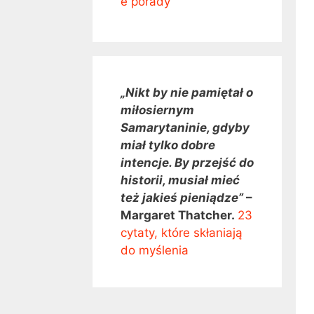
e porady
„Nikt by nie pamiętał o
miłosiernym
Samarytaninie, gdyby
miał tylko dobre
intencje. By przejść do
historii, musiał mieć
też jakieś pieniądze”
–
Margaret Thatcher.
23
cytaty, które skłaniają
do myślenia