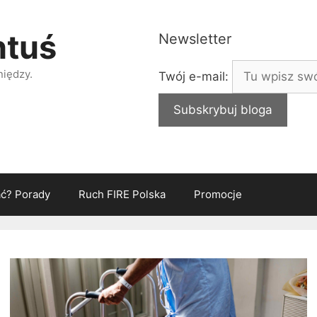
ntuś
Newsletter
niędzy.
Twój e-mail:
ać? Porady
Ruch FIRE Polska
Promocje