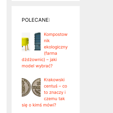
POLECANE:
Kompostow
nik
ekologiczny
(farma
dżdżownic) – jaki
model wybrać?
Krakowski
centuś – co
to znaczy i
czemu tak
się o kimś mówi?