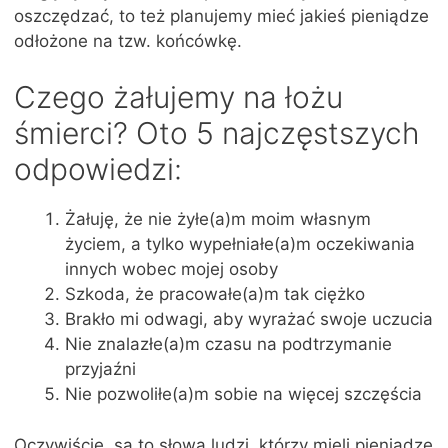
oszczędzać, to też planujemy mieć jakieś pieniądze
odłożone na tzw. końcówkę.
Czego żałujemy na łożu
śmierci? Oto 5 najczęstszych
odpowiedzi:
Żałuję, że nie żyłe(a)m moim własnym
życiem, a tylko wypełniałe(a)m oczekiwania
innych wobec mojej osoby
Szkoda, że pracowałe(a)m tak ciężko
Brakło mi odwagi, aby wyrażać swoje uczucia
Nie znalazłe(a)m czasu na podtrzymanie
przyjaźni
Nie pozwoliłe(a)m sobie na więcej szczęścia
Oczywiście, są to słowa ludzi, którzy mieli pieniądze