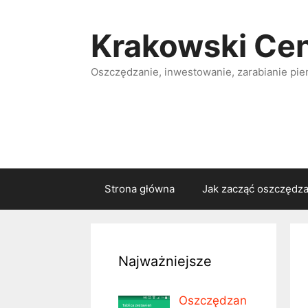
Przejdź
do
Krakowski Ce
treści
Oszczędzanie, inwestowanie, zarabianie pie
Strona główna
Jak zacząć oszczędz
Najważniejsze
Oszczędzan